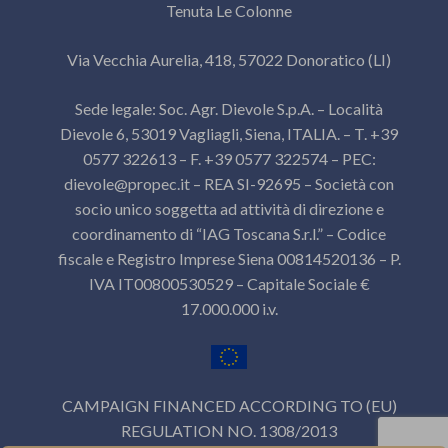
Tenuta Le Colonne
Via Vecchia Aurelia, 418, 57022 Donoratico (LI)
Sede legale: Soc. Agr. Dievole S.p.A. – Località
Dievole 6, 53019 Vagliagli, Siena, ITALIA. – T. +39
0577 322613 – F. +39 0577 322574 – PEC:
dievole@propec.it
– REA SI-92695 – Società con
socio unico soggetta ad attività di direzione e
coordinamento di “IAG Toscana S.r.l.” – Codice
fiscale e Registro Imprese Siena 00814520136 – P.
IVA IT00800530529 – Capitale Sociale €
17.000.000 i.v.
CAMPAIGN FINANCED ACCORDING TO (EU)
REGULATION NO. 1308/2013